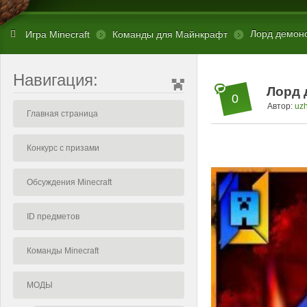
Лорд демонов
Игра Minecraft
Команды для Майнкрафт
Навигация:
Лорд 
0
Автор:
uz
Главная страница
Конкурс с призами
Обсуждения Minecraft
ID предметов
Команды Minecraft
МОДЫ