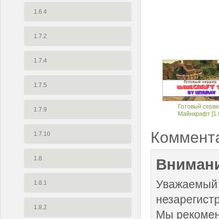
1.6.4
1.7.2
1.7.4
1.7.5
Готовый серв
1.7.9
Майнкрафт [1.
Коммент
1.7.10
1.8
Внимани
Уважаемый 
1.8.1
незарегист
1.8.2
Мы рекоме