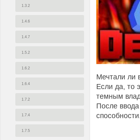
1.3.2
1.4.6
1.4.7
1.5.2
1.6.2
Мечтали ли 
1.6.4
Если да, то 
темным влад
1.7.2
После ввода
способности
1.7.4
1.7.5