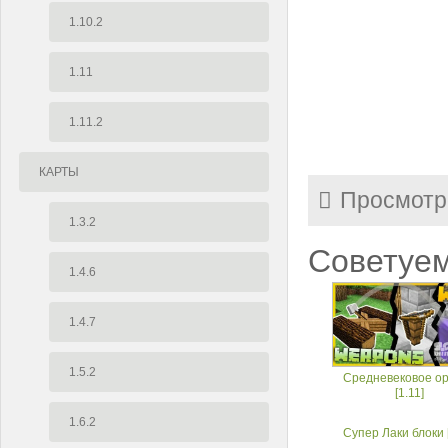
1.10.2
1.11
1.11.2
КАРТЫ
Просмотр
1.3.2
Советуем
1.4.6
1.4.7
1.5.2
Средневековое о
[1.11]
1.6.2
Супер Лаки блоки [