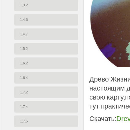
1.3.2
1.4.6
1.4.7
1.5.2
1.6.2
Древо Жизни
1.6.4
настоящим д
1.7.2
свою карту,п
тут практич
1.7.4
Скачать:
Drev
1.7.5