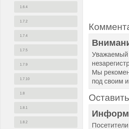
1.6.4
1.7.2
Коммент
1.7.4
Внимани
1.7.5
Уважаемый 
незарегист
1.7.9
Мы рекоме
1.7.10
под своим 
1.8
Оставить
1.8.1
Информ
1.8.2
Посетители