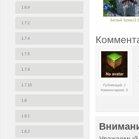
1.6.4
Белый Храм [1.8
1.7.2
Коммент
1.7.4
1.7.5
1.7.9
1.7.10
Публикаций: 2
Комментариев: 0
1.8
1.8.1
Внимани
1.8.2