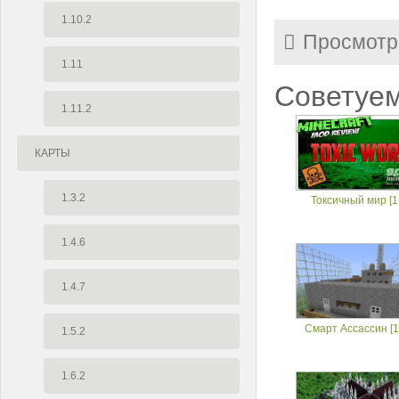
1.10.2
Просмотр
1.11
Советуем
1.11.2
КАРТЫ
1.3.2
Токсичный мир [1.
1.4.6
1.4.7
Смарт Ассассин [1.
1.5.2
1.6.2