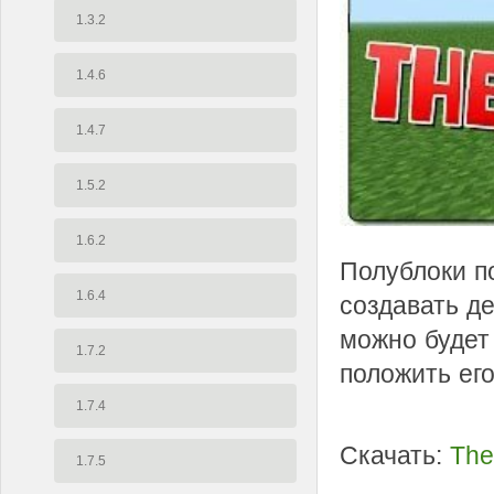
1.3.2
1.4.6
1.4.7
1.5.2
1.6.2
Полублоки п
1.6.4
создавать д
можно будет
1.7.2
положить его
1.7.4
Скачать:
The
1.7.5