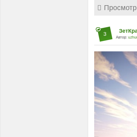
Просмотр
ЗетКра
3
Автор:
uzhu