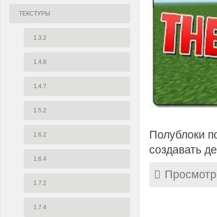
ТЕКСТУРЫ
1.3.2
1.4.6
1.4.7
1.5.2
Полублоки п
1.6.2
создавать д
1.6.4
Просмотр
1.7.2
1.7.4