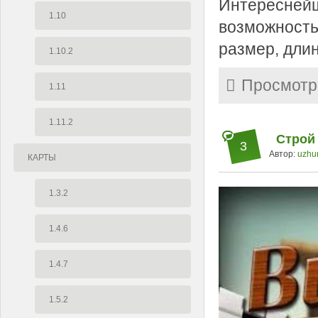
Интереснейш
1.10
возможность
размер, длин
1.10.2
Просмотр
1.11
1.11.2
Строй 
3
Автор:
uzhu
КАРТЫ
1.3.2
1.4.6
1.4.7
1.5.2