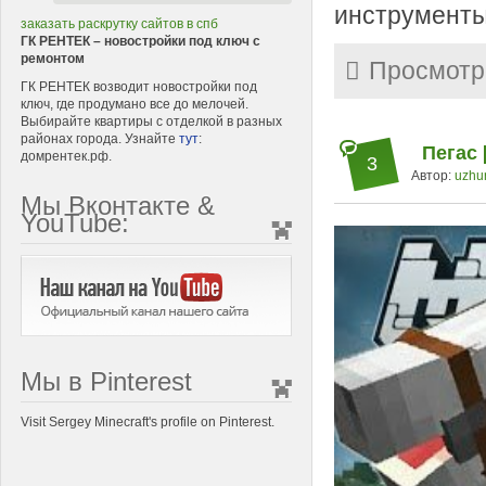
инструменты
заказать раскрутку сайтов в спб
ГК РЕНТЕК – новостройки под ключ с
ремонтом
Просмотр
ГК РЕНТЕК возводит новостройки под
ключ, где продумано все до мелочей.
Выбирайте квартиры с отделкой в разных
районах города. Узнайте
тут
:
Пегас [
домрентек.рф.
3
Автор:
uzhu
Мы Вконтакте &
YouTube:
Мы в Pinterest
Visit Sergey Minecraft's profile on Pinterest.