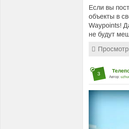
Если вы пос
объекты в св
Waypoints! 
не будут меш
Просмотр
Телепо
3
Автор:
uzhu