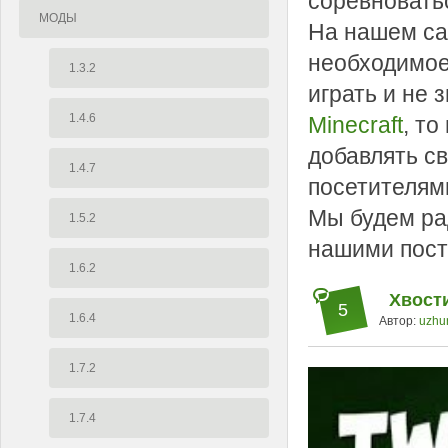
соревновать
МОДЫ
На нашем са
необходимое
1.3.2
играть и не 
1.4.6
Minecraft
, т
добавлять с
1.4.7
посетителям
Мы будем ра
1.5.2
нашими пост
1.6.2
Хвости
5
1.6.4
Автор:
uzhu
1.7.2
1.7.4