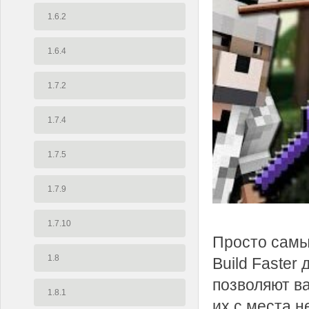
1.6.2
1.6.4
1.7.2
1.7.4
1.7.5
1.7.9
1.7.10
Просто самы
1.8
Build Faster
позволяют ва
1.8.1
их с места н