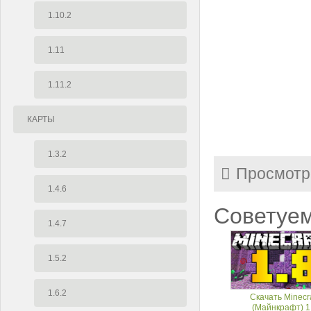
1.10.2
1.11
1.11.2
КАРТЫ
1.3.2
Просмотр
1.4.6
Советуем
1.4.7
1.5.2
1.6.2
Скачать Minecra
(Майнкрафт) 1