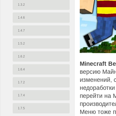
1.3.2
1.4.6
1.4.7
1.5.2
1.6.2
Minecraft Be
1.6.4
версию Майн
изменений, 
1.7.2
недоработки
перейти на M
1.7.4
производите
1.7.5
Меню тоже п