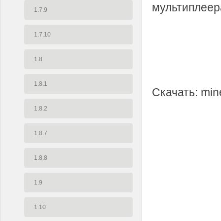
мультиплеера
1.7.9
1.7.10
1.8
1.8.1
Скачать: min
1.8.2
1.8.7
1.8.8
1.9
1.10