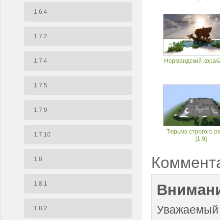
1.6.4
1.7.2
1.7.4
Нормандский корабл
1.7.5
1.7.9
Тюрьма строгого р
1.7.10
[1.9]
Коммент
1.8
1.8.1
Внимани
Уважаемый 
1.8.2