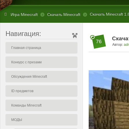
Скачать Minecraft 1.
Игра Minecraft
Скачать Minecraft
Навигация:
Скачат
76
Автор:
ad
Главная страница
Конкурс с призами
Обсуждения Minecraft
ID предметов
Команды Minecraft
МОДЫ