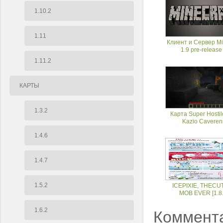
1.10.2
1.11
Клиент и Сервер Mi
1.9 pre-release
1.11.2
КАРТЫ
1.3.2
Карта Super Hostil
Kazio Caveren
1.4.6
1.4.7
1.5.2
ICEPIXIE, THECU
MOB EVER [1.8.
1.6.2
Коммент