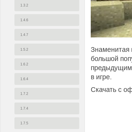
1.3.2
1.4.6
1.4.7
Знаменитая в
1.5.2
большой попу
1.6.2
предыдущими
в игре.
1.6.4
Скачать с о
1.7.2
1.7.4
1.7.5