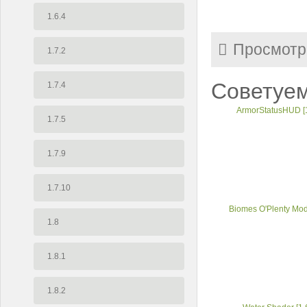
1.6.4
Просмотр
1.7.2
Советуем
1.7.4
ArmorStatusHUD [1
1.7.5
1.7.9
1.7.10
Biomes O'Plenty Mod 
1.8
1.8.1
1.8.2