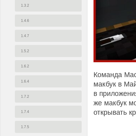
1.3.2
1.4.6
1.4.7
1.5.2
1.6.2
Команда Mac
1.6.4
макбук в Май
в приложения
1.7.2
же макбук м
открывать к
1.7.4
1.7.5