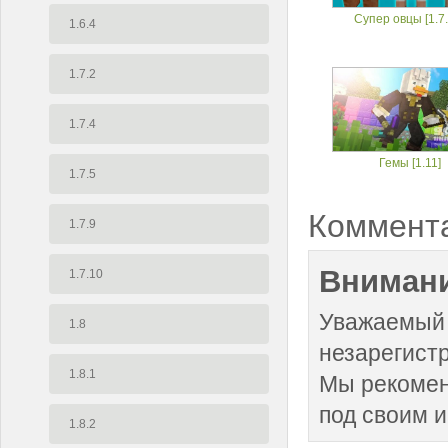
Супер овцы [1.7.
1.6.4
1.7.2
1.7.4
Гемы [1.11]
1.7.5
Коммент
1.7.9
Внимани
1.7.10
Уважаемый 
1.8
незарегист
1.8.1
Мы рекоме
под своим 
1.8.2