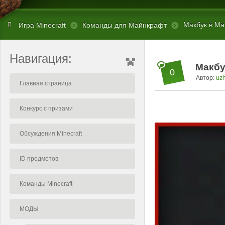
Макбук в Май
Игра Minecraft
Команды для Майнкрафт
Навигация:
Макбу
0
Автор:
uz
Главная страница
Конкурс с призами
Обсуждения Minecraft
ID предметов
Команды Minecraft
МОДЫ