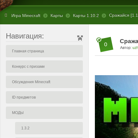
Сражайся [1.1
Игра Minecraft
Карты
Карты 1.10.2
Навигация:
Сражай
0
Автор:
uz
Главная страница
Конкурс с призами
Обсуждения Minecraft
ID предметов
МОДЫ
1.3.2