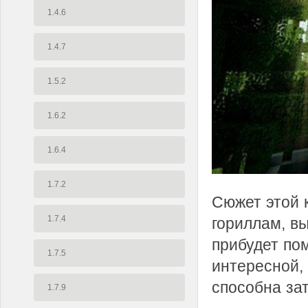
1.4.6
1.4.7
1.5.2
1.6.2
1.6.4
1.7.2
Сюжет этой к
1.7.4
гориллам, вы
прибудет по
1.7.5
интересной, 
способна за
1.7.9