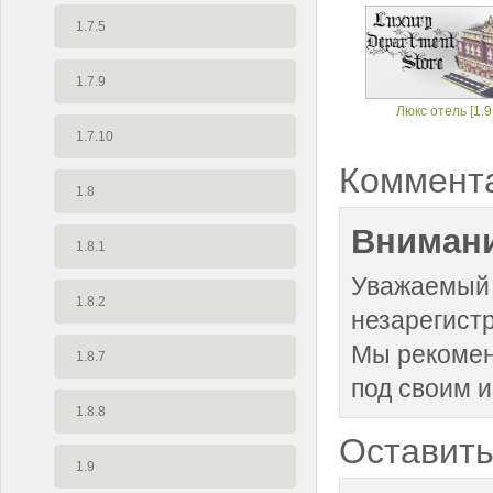
1.7.5
1.7.9
Люкс отель [1.9
1.7.10
Коммент
1.8
Внимани
1.8.1
Уважаемый 
1.8.2
незарегист
Мы рекоме
1.8.7
под своим 
1.8.8
Оставить
1.9