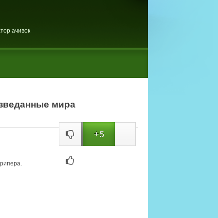
тор ачивок
изведанные мира
+5
крипера.