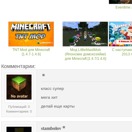
Eventime x
TNT Mod для Minecraft
Мод LittleMaidMob
C наступа
[1.4.7-1.4.6]
(Японские домохозяйки)
2013 
для Minecraft [1.4.7/1.4.6]
Комментарии:
класс супер
мега хит
делай еще карты
Публикаций: 0
Комментариев: 0
stambolov