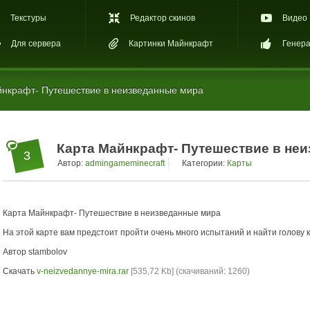
Текстуры
Редактор скинов
Видео
Для сервера
Картинки Майнкрафт
Генера
нкрафт- Путешествие в неизведанные мира
Карта Майнкрафт- Путешествие в не
3
Автор:
admingameminecraft
Категории:
Карты
Карта Майнкрафт- Путешествие в неизведанные мира
На этой карте вам предстоит пройти очень много испытаний и найти голову 
Автор stambolov
Скачать
v-neizvedannye-mira.rar
[535,72 Kb] (cкачиваний: 1260)