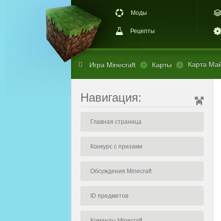
Моды
Рецепты
Карта Май
Игра Minecraft
Карты
Навигация:
Главная страница
Конкурс с призами
Обсуждения Minecraft
ID предметов
Команды Minecraft