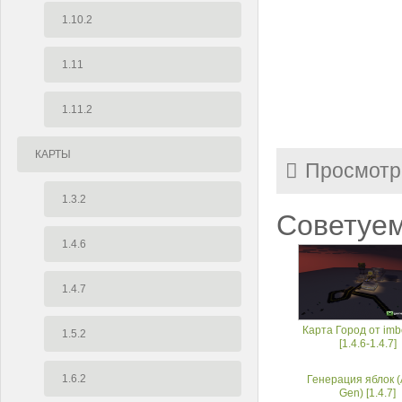
1.10.2
1.11
1.11.2
КАРТЫ
Просмотр
1.3.2
Советуем
1.4.6
1.4.7
Карта Город от im
1.5.2
[1.4.6-1.4.7]
1.6.2
Генерация яблок (
Gen) [1.4.7]