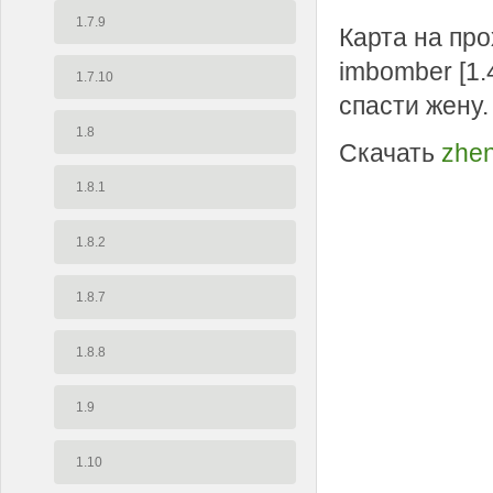
1.7.9
Карта на пр
imbomber [1.
1.7.10
спасти жену.
1.8
Скачать
zhen
1.8.1
1.8.2
1.8.7
1.8.8
1.9
1.10