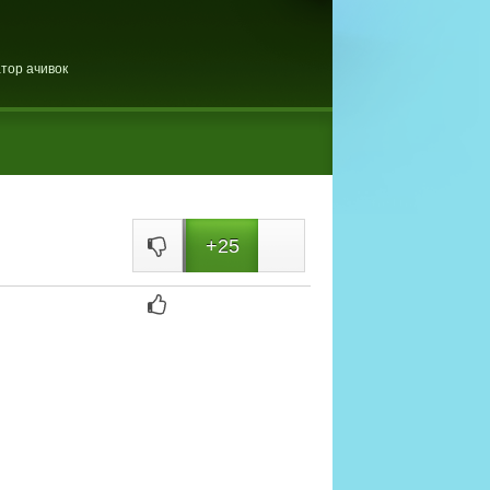
тор ачивок
+25