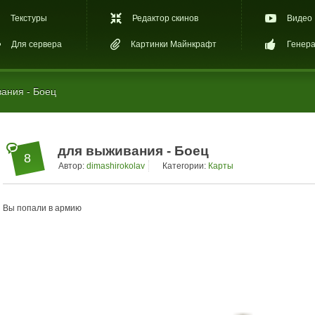
Текстуры
Редактор скинов
Видео
Для сервера
Картинки Майнкрафт
Генера
ания - Боец
для выживания - Боец
8
Автор:
dimashirokolav
Категории:
Карты
Вы попали в армию