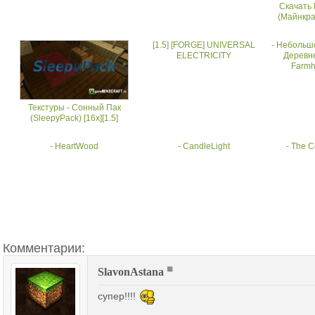
Скачать 
(Майнкра
[1.5] [FORGE] UNIVERSAL
- Небольш
ELECTRICITY
Деревне
Farmh
Текстуры - Сонный Пак
(SleepyPack) [16x][1.5]
- HeartWood
- CandleLight
- The 
Комментарии:
SlavonAstana
супер!!!!