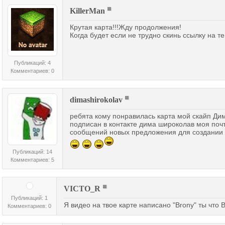
KillerMan
Крутая карта!!!Жду продолжения!
Когда будет если не трудно скинь ссылку на т
Публикаций: 4
Комментариев: 0
dimashirokolav
ребята кому понравилась карта мой скайп Ди
подписан в контакте дима широколав моя почт
сообщений новых предложения для создании 
Публикаций: 14
Комментариев: 5
VICTO_R
Публикаций: 1
Я видео на твое карте написано "Brony" ты что 
Комментариев: 0