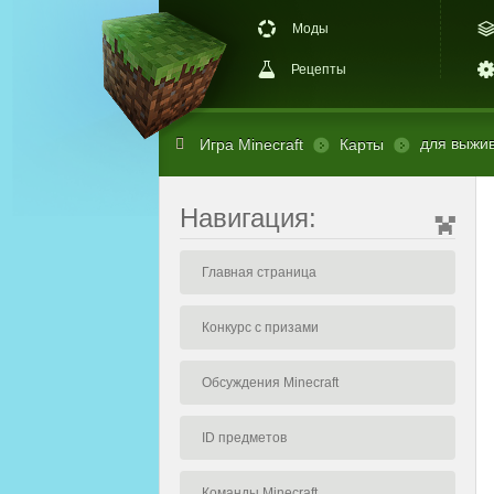
Моды
Рецепты
для выжив
Игра Minecraft
Карты
Навигация:
Главная страница
Конкурс с призами
Обсуждения Minecraft
ID предметов
Команды Minecraft