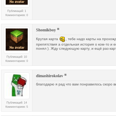
Публикаций: 1
Комментариев: 0
Shomikboy
Крутая карта
, тебе надо карты на прохож
препятствия а отдельная история о ком-то и е
понял ). Жду следующую карту, и ещё раз карт
Публикаций: 10
Комментариев: 0
dimashirokolav
благодарю я рад что вам понравилось скоро 
Публикаций: 14
Комментариев: 5