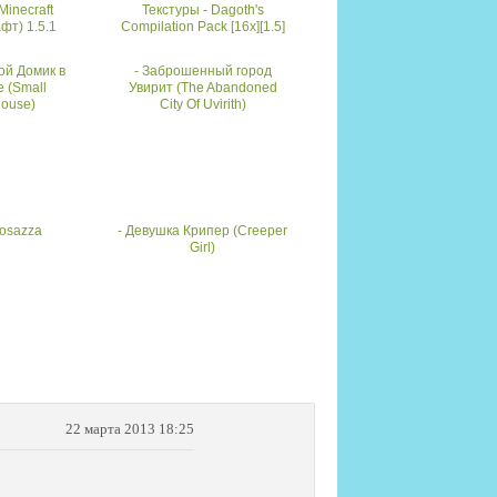
Minecraft
Текстуры - Dagoth's
фт) 1.5.1
Compilation Pack [16x][1.5]
ой Домик в
- Заброшенный город
 (Small
Увирит (The Abandoned
ouse)
City Of Uvirith)
Cosazza
- Девушка Крипер (Creeper
Girl)
22 марта 2013 18:25