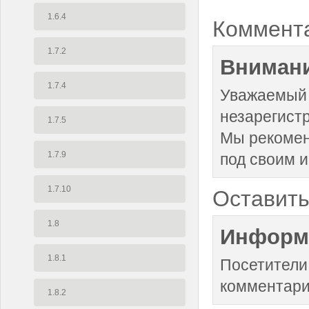
1.6.4
Коммент
1.7.2
Внимани
1.7.4
Уважаемый 
незарегист
1.7.5
Мы рекоме
1.7.9
под своим 
1.7.10
Оставить
1.8
Информ
1.8.1
Посетители
комментари
1.8.2