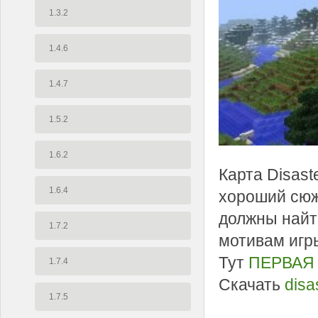
1.3.2
1.4.6
1.4.7
1.5.2
1.6.2
Карта Disast
1.6.4
хороший сюж
должны найти
1.7.2
мотивам игры
Тут
ПЕРВАЯ
1.7.4
Скачать
disa
1.7.5