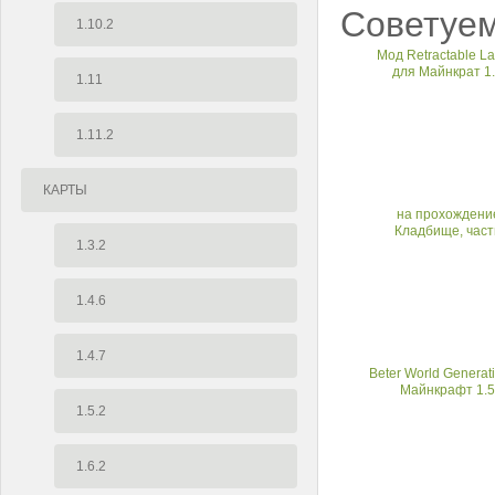
Советуем
1.10.2
Мод Retractable L
для Майнкрат 1.
1.11
1.11.2
КАРТЫ
на прохождение
Кладбище, част
1.3.2
1.4.6
1.4.7
Beter World Generat
Майнкрафт 1.5
1.5.2
1.6.2