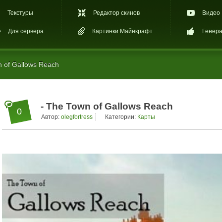
Текстуры
Редактор скинов
Видео
Для сервера
Картинки Майнкрафт
Генера
 of Gallows Reach
- The Town of Gallows Reach
0
Автор:
olegfortress
Категории:
Карты