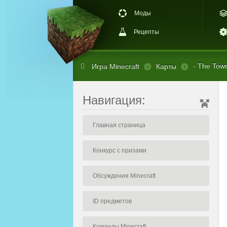
Моды
Рецепты
- The Town
Игра Minecraft
Карты
Навигация:
Главная страница
Конкурс с призами
Обсуждения Minecraft
ID предметов
Команды Minecraft