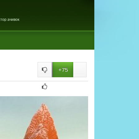
тор ачивок
+75