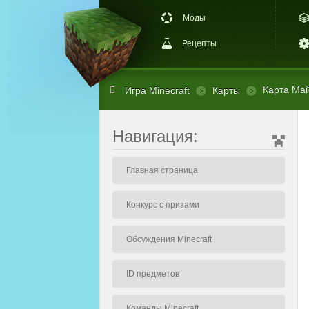
Моды
Рецепты
Карта Майн
Игра Minecraft
Карты
Навигация:
Главная страница
Конкурс с призами
Обсуждения Minecraft
ID предметов
Команды Minecraft