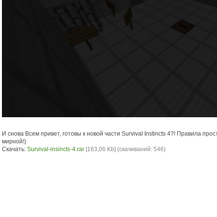
И снова Всем привет, готовы к новой части Survival Instincts 4?! Правила про
мирной!)
Скачать:
Survival-insincts-4.rar
[163,06 Kb] (cкачиваний: 546)