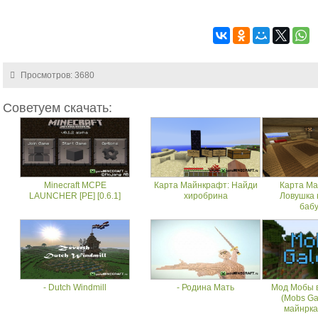
Просмотров: 3680
Советуем скачать:
Minecraft MCPE
Карта Майнкрафт: Найди
Карта Ма
LAUNCHER [PE] [0.6.1]
хиробрина
Ловушка 
баб
- Dutch Windmill
- Родина Мать
Мод Мобы 
(Mobs Ga
майнрка