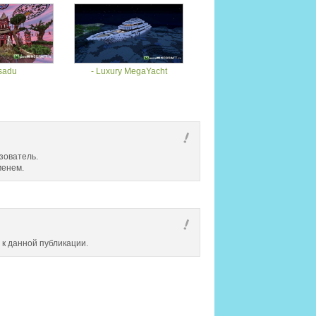
sadu
- Luxury MegaYacht
зователь.
менем.
 к данной публикации.