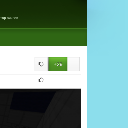
тор ачивок
+29