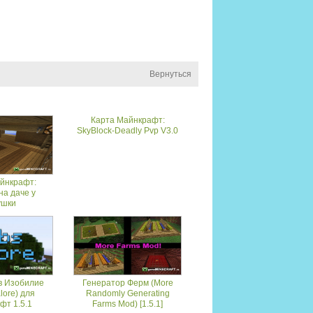
Вернуться
Карта Майнкрафт:
SkyBlock-Deadly Pvp V3.0
йнкрафт:
на даче у
ушки
в Изобилие
Генератор Ферм (More
lore) для
Randomly Generating
фт 1.5.1
Farms Mod) [1.5.1]