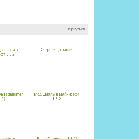
Вернуться
ы печей в
Сокровища нации
фт 1.5.2
n Highlighter
Мод Шляпы в Майнкрафт
5.2]
1.5.2
фт карта
Better Dungeons [1.5.2]