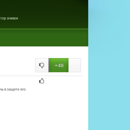
тор ачивок
+48
ь в защите его.