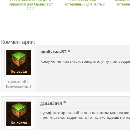
Dungeons) для Майнкрафт
Потерянный дом часть 2
Потерян
1.5.2
Комментарии:
mmiixxaa457
Кому чо не нравится, говорите, учту при созда
Публикаций: 5
Комментариев: 3
д1а2н3и4л
русификатор скачай и она слишком маленька
препятствий, заданий, а то только едешь по ж