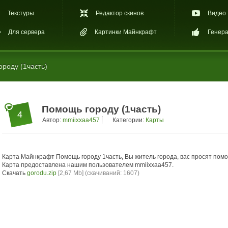
Текстуры
Редактор скинов
Видео
Для сервера
Картинки Майнкрафт
Генера
роду (1часть)
Помощь городу (1часть)
4
Автор:
mmiixxaa457
Категории:
Карты
Карта Майнкрафт Помощь городу 1часть, Вы житель города, вас просят помоч
Карта предоставлена нашим пользователем mmiixxaa457.
Скачать
gorodu.zip
[2,67 Mb] (cкачиваний: 1607)