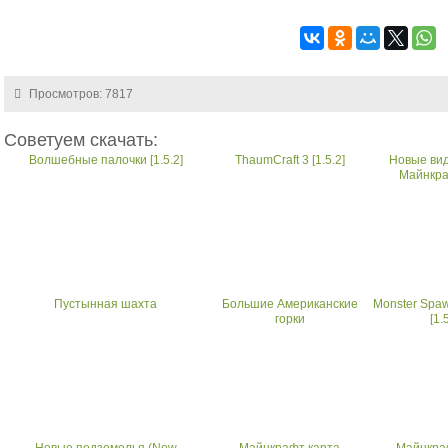
Просмотров: 7817
Советуем скачать:
Волшебные палочки [1.5.2]
ThaumCraft 3 [1.5.2]
Новые вид
Майнкра
Пустынная шахта
Большие Американские
Monster Spaw
горки
[1.
Новые подземелья (New
Майнкрафт карта
Майнкра