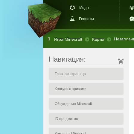
Моды
Рецепты
Незаплан
Игра Minecraft
Карты
Навигация:
Главная страница
Конкурс с призами
Обсуждения Minecraft
ID предметов
Команды Minecraft