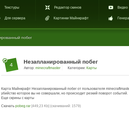
Текстуры
Редактор скинов
Видео
Для сервера
Картинки Майнкрафт
Генера
ированный побег
Незапланированный побег
4
Автор:
minecraftmaster
Категории:
Карты
Карта Майнкрафт Незапланированный побег от пользователя minecraftmaster
убийство которое вы не совершали, но происходит резкий поворот событий.
Еще скрины с карты
Скачать
pobeg.rar
[449,23 Kb] (cкачиваний: 1579)