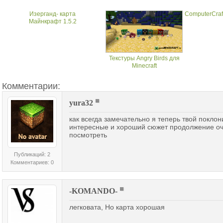
Изерганд- карта
ComputerCraft 
Майнкрафт 1.5.2
Текстуры Angry Birds для
Minecraft
Комментарии:
yura32
как всегда замечательно я теперь твой покло
интересные и хороший сюжет продолжение оч
посмотреть
Публикаций: 2
Комментариев: 0
-KOMANDO-
лeгковата, Hо карта хорошая