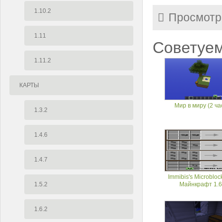
1.10.2
Просмотр
1.11
Советуем
1.11.2
КАРТЫ
Мир в миру (2 ча
1.3.2
1.4.6
1.4.7
Immibis's Microbloc
1.5.2
Майнкрафт 1.6
1.6.2