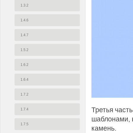
1.3.2
1.4.6
1.4.7
1.5.2
1.6.2
1.6.4
1.7.2
Третья часть
1.7.4
шаблонами, к
1.7.5
камень.