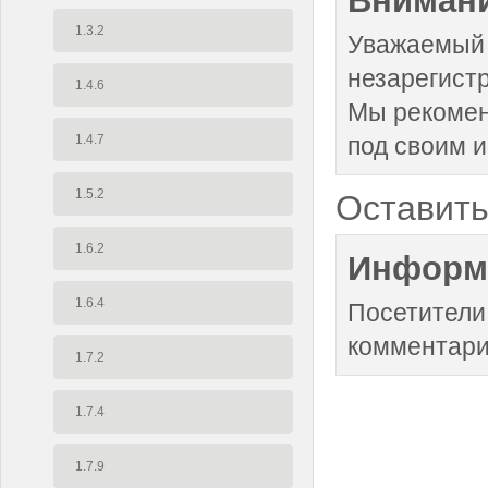
1.3.2
Уважаемый 
незарегист
1.4.6
Мы рекоме
1.4.7
под своим 
1.5.2
Оставить
1.6.2
Информ
1.6.4
Посетители
комментари
1.7.2
1.7.4
1.7.9