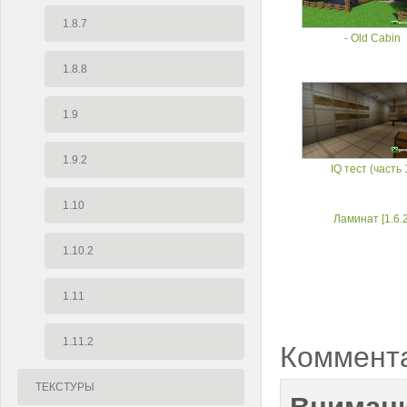
1.8.7
- Old Cabin
1.8.8
1.9
1.9.2
IQ тест (часть 
1.10
Ламинат [1.6.2
1.10.2
1.11
1.11.2
Коммент
ТЕКСТУРЫ
Внимани