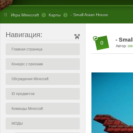
- Small Asian House
Игра Minecraft
Карты
Навигация:
- Smal
0
Автор:
ole
Главная страница
Конкурс с призами
Обсуждения Minecraft
ID предметов
Команды Minecraft
МОДЫ