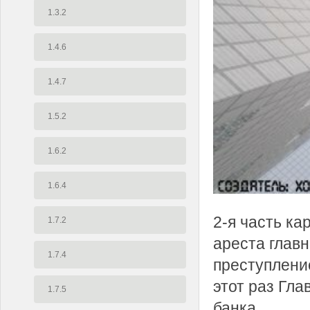
1.3.2
1.4.6
1.4.7
1.5.2
1.6.2
1.6.4
2-я часть ка
1.7.2
ареста главн
1.7.4
преступлени
этот раз Гла
1.7.5
банка...