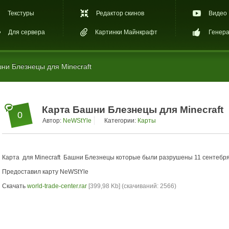
Текстуры
Редактор скинов
Видео
Для сервера
Картинки Майнкрафт
Генера
ни Блезнецы для Minecraft
Карта Башни Блезнецы для Minecraft
0
Автор:
NeWStYle
Категории:
Карты
Карта для Minecraft Башни Блезнецы которые были разрушены 11 сентебря
Предоставил карту NeWStYle
Скачать
world-trade-center.rar
[399,98 Kb] (cкачиваний: 2566)