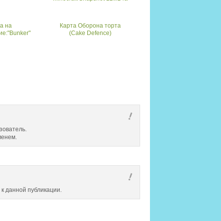
а на
Карта Оборона торта
е:"Bunker"
(Cake Defence)
зователь.
менем.
 к данной публикации.