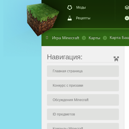
Моды
Рецепты
Карта Баш
Игра Minecraft
Карты
Навигация:
Главная страница
Конкурс с призами
Обсуждения Minecraft
ID предметов
Команды Minecraft