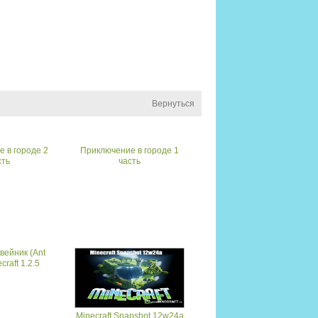
Вернуться
 в городе 2
Приключение в городе 1
сть
часть
вейник (Ant
craft 1.2.5
Minecraft Snapshot 12w24a