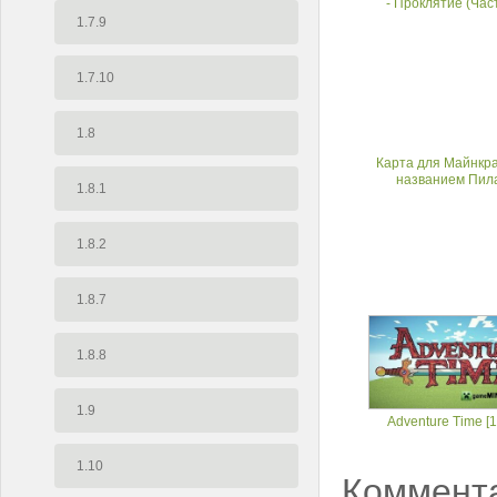
- Проклятие (Част
1.7.9
1.7.10
1.8
Карта для Майнкра
названием Пил
1.8.1
1.8.2
1.8.7
1.8.8
1.9
Adventure Time [1
1.10
Коммент