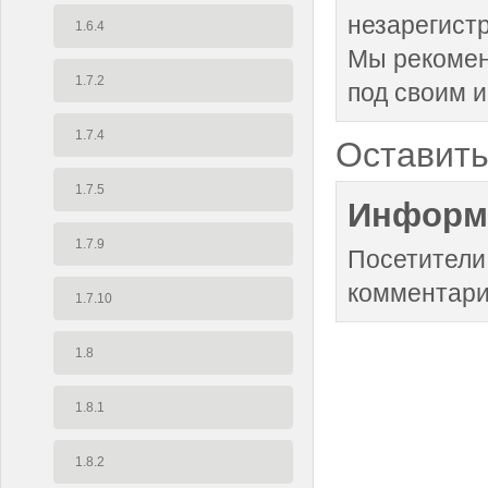
незарегист
1.6.4
Мы рекоме
1.7.2
под своим 
1.7.4
Оставить
1.7.5
Информ
1.7.9
Посетители
комментари
1.7.10
1.8
1.8.1
1.8.2