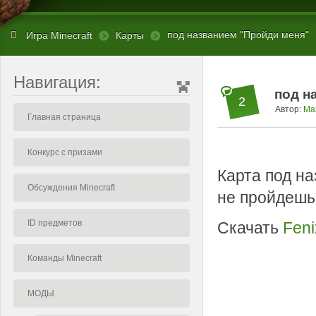
под названием "Пройди меня"
Игра Minecraft
Карты
Навигация:
под н
2
Автор:
Ma
Главная страница
Конкурс с призами
Карта под на
Обсуждения Minecraft
не пройдешь 
ID предметов
Скачать
Feni
Команды Minecraft
МОДЫ