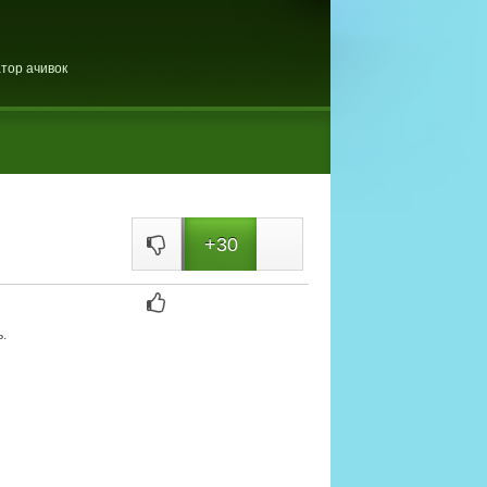
тор ачивок
+30
.