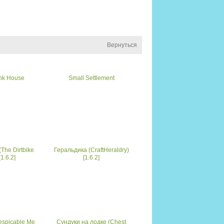
Вернуться
nk House
Small Settlement
The Dirtbike
Геральдика (CraftHeraldry)
1.6.2]
[1.6.2]
spicable Me
Сундуки на лодке (Chest