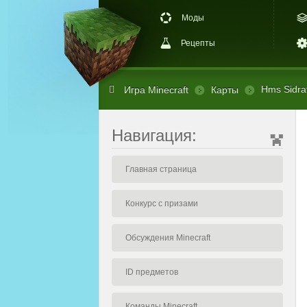
Моды
Рецепты
Hms Sidrat,
Игра Minecraft
Карты
Навигация:
Главная страница
Конкурс с призами
Обсуждения Minecraft
ID предметов
Команды Minecraft