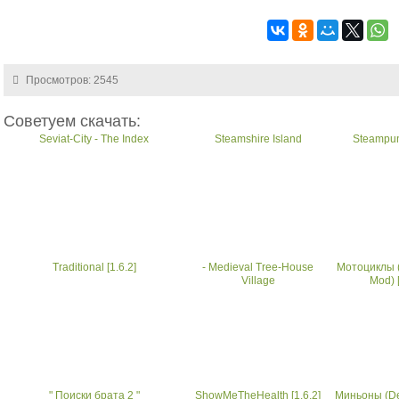
Просмотров: 2545
Советуем скачать:
Seviat-City - The Index
Steamshire Island
Steampu
Traditional [1.6.2]
- Medieval Tree-House
Мотоциклы (
Village
Mod) [
" Поиски брата 2 "
ShowMeTheHealth [1.6.2]
Миньоны (De