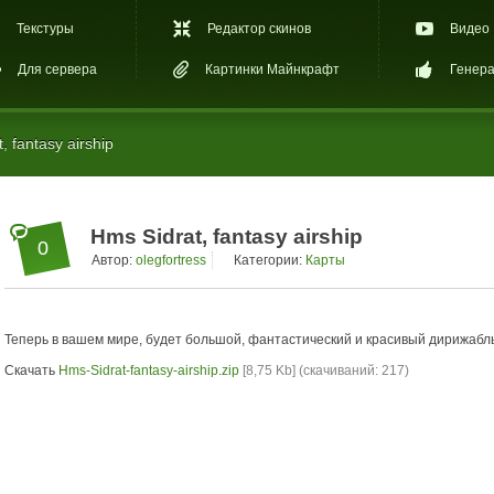
Текстуры
Редактор скинов
Видео
Для сервера
Картинки Майнкрафт
Генера
 fantasy airship
Hms Sidrat, fantasy airship
0
Автор:
olegfortress
Категории:
Карты
Теперь в вашем мире, будет большой, фантастический и красивый дирижабль
Скачать
Hms-Sidrat-fantasy-airship.zip
[8,75 Kb] (cкачиваний: 217)