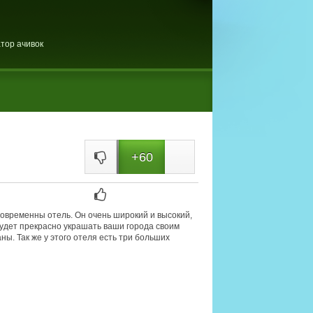
тор ачивок
+60
 современны отель. Он очень широкий и высокий,
 будет прекрасно украшать ваши города своим
ы. Так же у этого отеля есть три больших