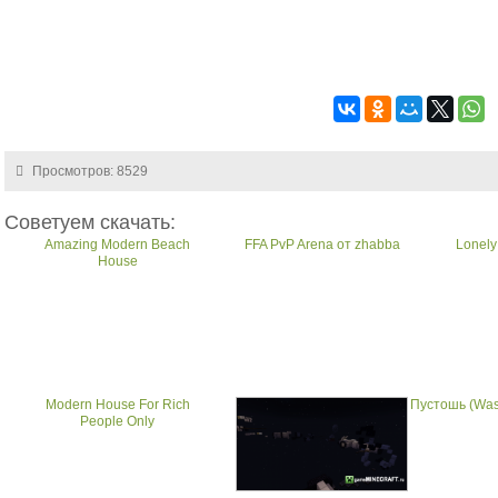
Просмотров: 8529
Советуем скачать:
Amazing Modern Beach
FFA PvP Arena от zhabba
Lonely
House
Modern House For Rich
Пустошь (Wast
People Only