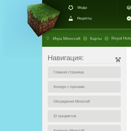
Моды
Рецепты
Royal Hote
Игра Minecraft
Карты
Навигация:
Главная страница
Конкурс с призами
Обсуждения Minecraft
ID предметов
Команды Minecraft