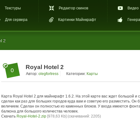
Текстуры
Редактор скинов
Видео
Для сервера
Картинки Майнкрафт
Генера
l 2
Royal Hotel 2
0
Автор:
olegfortress
Категории:
Карты
Карта Royal Hotel 2 для майнкрафт 1.6.2. На этой карте вас ждет большой и
сделан как раз для больших городов куда вам и советую его разместить. Он
величием. Сделан он полностью из каменных блоков. У входа имеются фонтан
балкона для большого количества человек.
Скачать
Royal-Hotel-2.zip
[978,63 Kb] (cкачиваний: 2205)