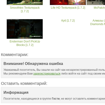
Smoothtex Texturepack
Life HD Texturepack [1.7.2]
McPatche
[1.7.2]
Куб [1.7.2]
Алмазы (
Diamonds M
Enderman Don't PickUp
Blocks [1.7.2]
Комментарии:
Внимание! Обнаружена ошибка
Уважаемый посетитель, Вы зашли на сайт как незарегистрированный поль
Мы рекомендуем Вам
зарегистрироваться
либо войти на сайт под своим и
Оставить комментарий:
Информация
Посетители, находящиеся в группе
Гости
, не могут оставлять комментарии