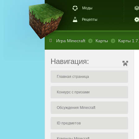
Моды
Рецепты
Игра Minecraft
Карты
Карты 1.7
Навигация:
Главная страница
Конкурс с призами
Обсуждения Minecraft
ID предметов
Команды Minecraft