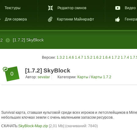
Текстуры
Редактор скинов
Видео
Для сервера
Картинки Майнкрафт
Генера
[1.7.2] SkyBlock
.2
Версии:
1.3.2
1.4.6
1.4.7
1.5.2
1.6.2
1.6.4
1.7.2
1.7.4
1.7.
[1.7.2] SkyBlock
0
Автор:
sevatar
Категории:
Карты
/
Карты 1.7.2
Survival карта, ставшая культовой среди всех игроков и летсплейщиков в Min
небольших клочках земли с очень маленьким запасом ресурсов.
СКАЧАТЬ:
SkyBlock-Map.zip
[2,01 Mb] (cкачиваний: 7840)