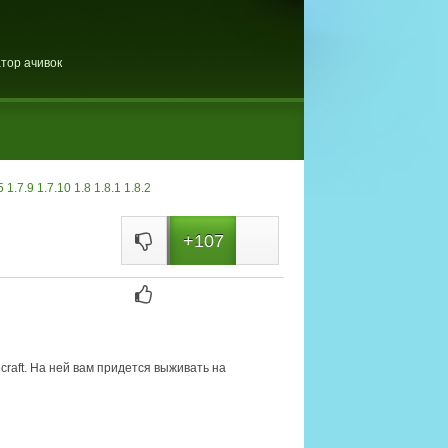
тор ачивок
5
1.7.9
1.7.10
1.8
1.8.1
1.8.2
+107
ecraft. На ней вам придется выживать на