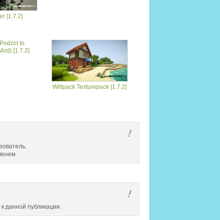
r [1.7.2]
Podzol to
od) [1.7.2]
Willpack Texturepack [1.7.2]
зователь.
менем.
 к данной публикации.