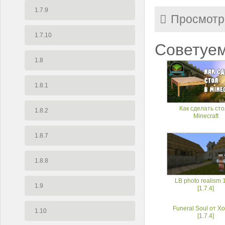
1.7.9
Просмотр
1.7.10
Советуем
1.8
1.8.1
Как сделать сто
1.8.2
Minecraft
1.8.7
1.8.8
LB photo realism 
1.9
[1.7.4]
Funeral Soul от Х
1.10
[1.7.4]