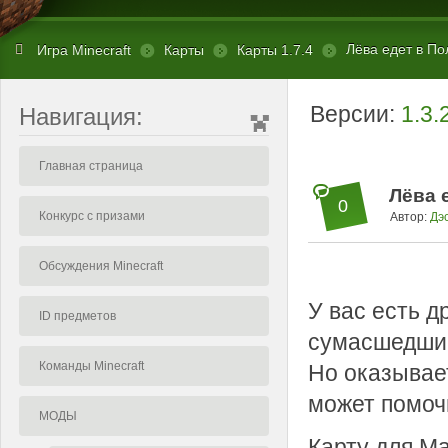
Лёва едет в Пол
Игра Minecraft
Карты
Карты 1.7.4
Версии:
1.3.
Навигация:
Главная страница
Лёва е
0
Конкурс с призами
Автор:
Дэ
Обсуждения Minecraft
У вас есть д
ID предметов
сумасшедшие
Команды Minecraft
Но оказывает
может помоч
МОДЫ
Карту для М