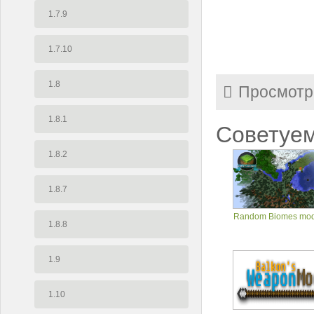
1.7.9
1.7.10
1.8
Просмотр
1.8.1
Советуем
1.8.2
1.8.7
Random Biomes mod 
1.8.8
1.9
1.10