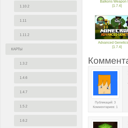
Balkons Weapon
[1.7.4]
1.10.2
1.11
1.11.2
Advanced Genetic
[1.7.4]
КАРТЫ
Коммент
1.3.2
1.4.6
1.4.7
Публикаций: 3
1.5.2
Комментариев: 1
1.6.2