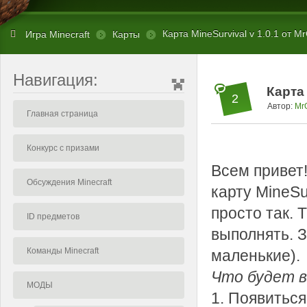
Карта MineSurvival v 1.0.1 от M
Игра Minecraft
Карты
Навигация:
Карта 
2
Автор:
Mr
Главная страница
Конкурс с призами
Всем привет
Обсуждения Minecraft
карту MineSu
просто так. 
ID предметов
выполнять. З
Команды Minecraft
маленькие).
Что будет в
МОДЫ
1. Появиться