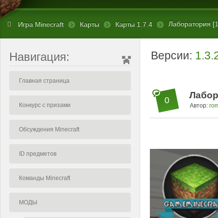
Лаборатория [1
Игра Minecraft
Карты
Карты 1.7.4
Версии:
1.3.
Навигация:
Главная страница
Лабор
0
Конкурс с призами
Автор:
ro
Обсуждения Minecraft
ID предметов
Команды Minecraft
МОДЫ