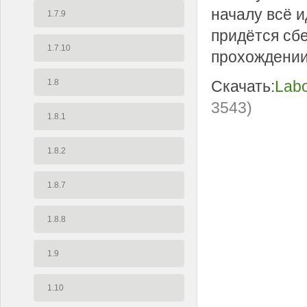
началу всё и
1.7.9
придётся сбе
1.7.10
прохождении.
Скачать:
Labo
1.8
3543)
1.8.1
1.8.2
1.8.7
1.8.8
1.9
1.10