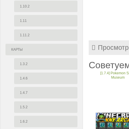
1.10.2
1.11
1.11.2
Просмотр
КАРТЫ
Советуем
1.3.2
[1.7.4] Pokemon S
Museum
1.4.6
1.4.7
1.5.2
1.6.2