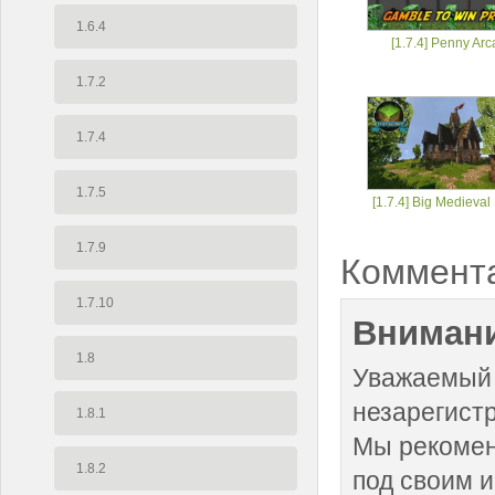
1.6.4
[1.7.4] Penny Ar
1.7.2
1.7.4
1.7.5
[1.7.4] Big Medieva
1.7.9
Коммент
1.7.10
Внимани
1.8
Уважаемый 
незарегист
1.8.1
Мы рекоме
1.8.2
под своим 