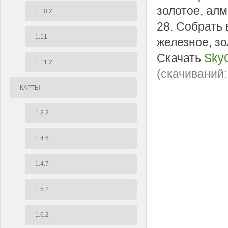
золотое, алм
1.10.2
28. Собрать
1.11
железное, зо
Скачать
SkyG
1.11.2
(cкачиваний:
КАРТЫ
1.3.2
1.4.6
1.4.7
1.5.2
1.6.2