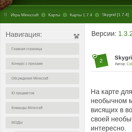
Skygrid [1.7.4]
Игра Minecraft
Карты
Карты 1.7.4
Версии:
1.3.
Навигация:
Главная страница
Skygri
2
Конкурс с призами
Автор:
Col
Обсуждения Minecraft
На карте для
ID предметов
необычном м
Команды Minecraft
висящих в в
своей необыч
МОДЫ
интересно.