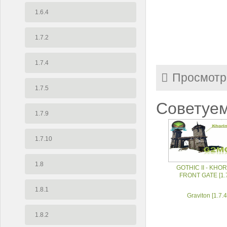
1.6.4
1.7.2
1.7.4
Просмотр
1.7.5
Советуем
1.7.9
1.7.10
1.8
GOTHIC II - KHOR
FRONT GATE [1.7
1.8.1
Graviton [1.7.4
1.8.2