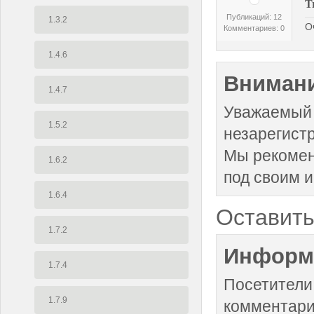
T
Публикаций: 12
1.3.2
О
Комментариев: 0
1.4.6
Внимани
1.4.7
Уважаемый 
1.5.2
незарегист
Мы рекоме
1.6.2
под своим 
1.6.4
Оставить
1.7.2
Информ
1.7.4
Посетители
1.7.9
комментари