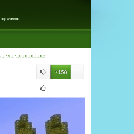
тор ачивок
5
1.7.9
1.7.10
1.8
1.8.1
1.8.2
+158