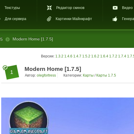
Текстуры
Редактор скинов
Видео
Для сервера
Картинки Майнкрафт
Генера
Modern Home [1.7.5]
.5
Версии:
1.3.2
1.4.6
1.4.7
1.5.2
1.6.2
1.6.4
1.7.2
1.7.4
1.7.
Modern Home [1.7.5]
1
Автор:
olegfortress
Категории:
Карты
/
Карты 1.7.5