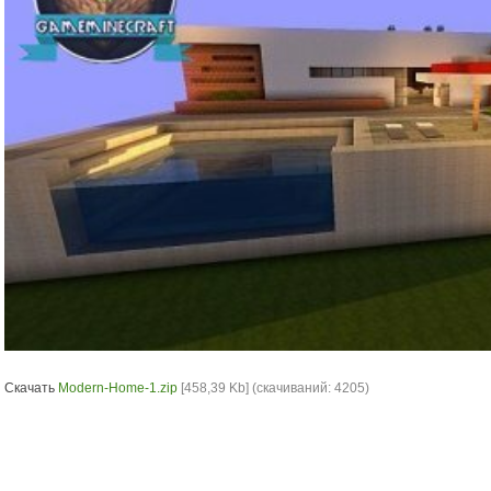
Скачать
Modern-Home-1.zip
[458,39 Kb] (cкачиваний: 4205)