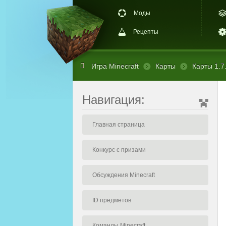
Моды
Рецепты
Игра Minecraft
Карты
Карты 1.7
Навигация:
Главная страница
Конкурс с призами
Обсуждения Minecraft
ID предметов
Команды Minecraft