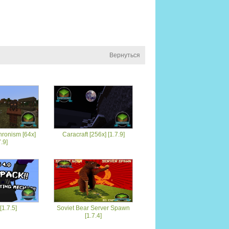
Вернуться
ronism [64x]
Caracraft [256x] [1.7.9]
7.9]
[1.7.5]
Soviet Bear Server Spawn
[1.7.4]