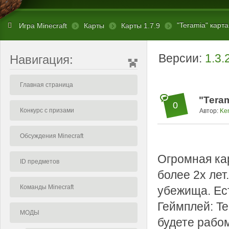
"Teramia" карта
Игра Minecraft
Карты
Карты 1.7.9
Версии:
1.3.
Навигация:
Главная страница
"Teram
0
Конкурс с призами
Автор:
Ke
Обсуждения Minecraft
Огромная кар
ID предметов
более 2х лет
Команды Minecraft
убежища. Ес
Геймплей: Te
МОДЫ
будете рабо