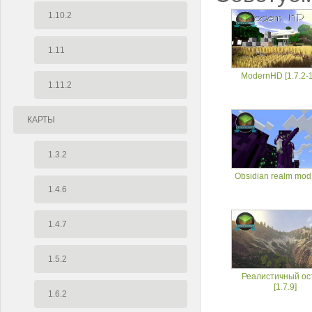
1.10.2
1.11
ModernHD [1.7.2-1
1.11.2
КАРТЫ
1.3.2
Obsidian realm mod 
1.4.6
1.4.7
1.5.2
Реалистичный ос
[1.7.9]
1.6.2