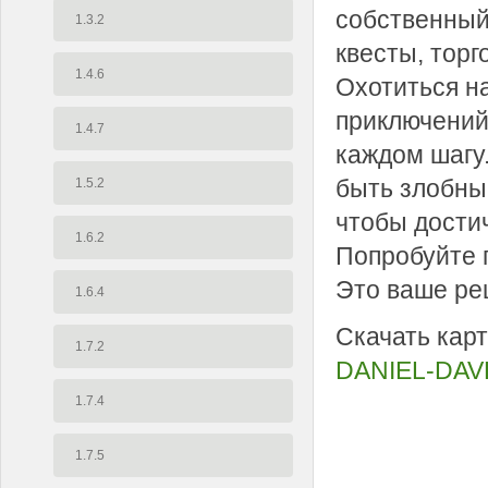
собственный
1.3.2
квесты, торг
1.4.6
Охотиться н
приключений
1.4.7
каждом шагу
быть злобным
1.5.2
чтобы дости
1.6.2
Попробуйте 
Это ваше ре
1.6.4
Скачать кар
1.7.2
DANIEL-DAV
1.7.4
1.7.5