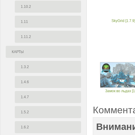
1.10.2
SkyGrid [1.7.9
1.11
1.11.2
КАРТЫ
1.3.2
1.4.6
Замок во льдах [1
1.4.7
Коммент
1.5.2
Внимани
1.6.2