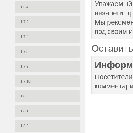
Уважаемый 
1.6.4
незарегист
Мы рекоме
1.7.2
под своим 
1.7.4
Оставить
1.7.5
Информ
1.7.9
Посетители
1.7.10
комментари
1.8
1.8.1
1.8.2