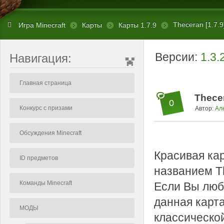
Theceran [1.7.9
Игра Minecraft
Карты
Карты 1.7.9
Версии:
1.3.
Навигация:
Главная страница
Thecer
0
Конкурс с призами
Автор:
Ал
Обсуждения Minecraft
Красивая ка
ID предметов
названием T
Команды Minecraft
Если Вы люби
данная карта
МОДЫ
классическо