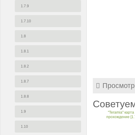
1.7.9
1.7.10
1.8
1.8.1
1.8.2
1.8.7
Просмотр
1.8.8
Советуем
1.9
"Teramia" карта
прохождение [1.
1.10