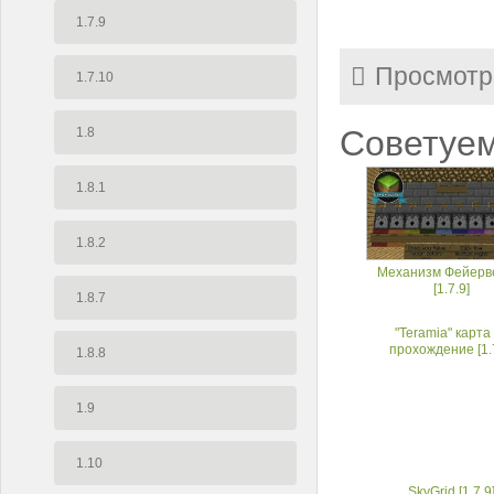
1.7.9
Просмотр
1.7.10
Советуем
1.8
1.8.1
1.8.2
Механизм Фейерв
[1.7.9]
1.8.7
"Teramia" карта
прохождение [1.
1.8.8
1.9
1.10
SkyGrid [1.7.9