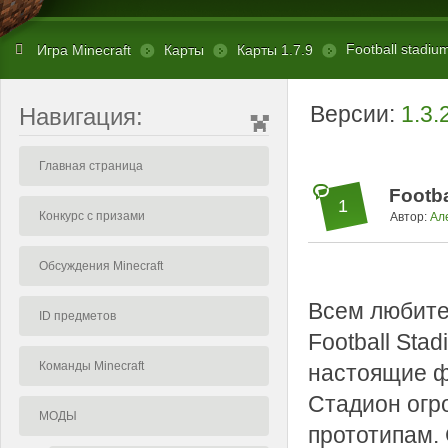
Football stadium
Игра Minecraft
Карты
Карты 1.7.9
Версии:
1.3.
Навигация:
Главная страница
Footba
1
Конкурс с призами
Автор:
Ал
Обсуждения Minecraft
Всем любите
ID предметов
Football Sta
Команды Minecraft
настоящие ф
Стадион огр
МОДЫ
прототипам.