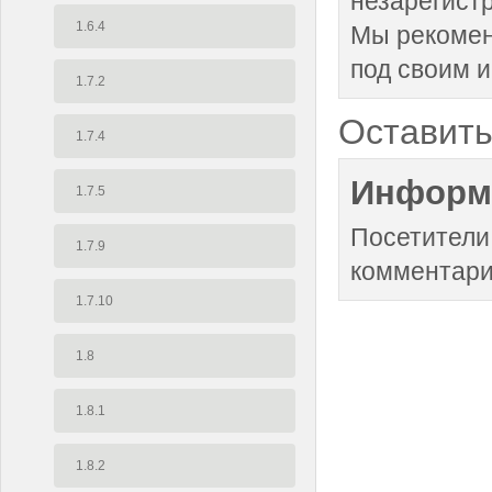
незарегист
1.6.4
Мы рекоме
под своим 
1.7.2
Оставить
1.7.4
Информ
1.7.5
Посетители
1.7.9
комментари
1.7.10
1.8
1.8.1
1.8.2