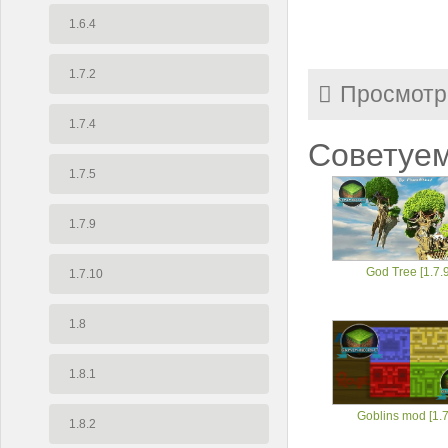
1.6.4
1.7.2
Просмотр
1.7.4
Советуем
1.7.5
1.7.9
God Tree [1.7.9
1.7.10
1.8
1.8.1
Goblins mod [1.7
1.8.2