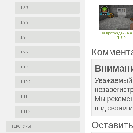
1.8.7
1.8.8
На прохождение A
1.9
[1.7.9]
Коммент
1.9.2
Внимани
1.10
Уважаемый 
1.10.2
незарегист
1.11
Мы рекоме
под своим 
1.11.2
Оставить
ТЕКСТУРЫ