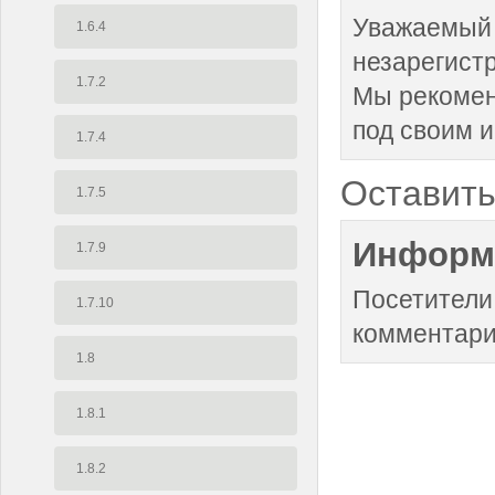
Уважаемый 
1.6.4
незарегист
1.7.2
Мы рекоме
под своим 
1.7.4
Оставить
1.7.5
Информ
1.7.9
Посетители
1.7.10
комментари
1.8
1.8.1
1.8.2