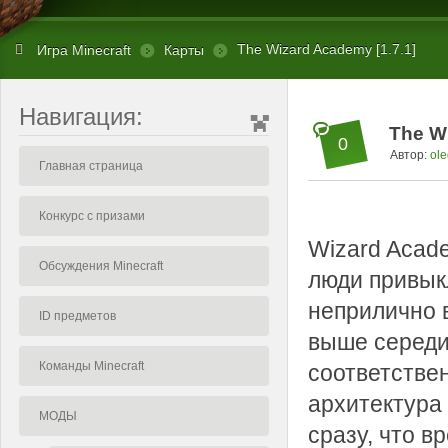
The Wizard Academy [1.7.1]
Игра Minecraft
Карты
Навигация:
The Wi
0
Автор:
ole
Главная страница
Конкурс с призами
Wizard Acade
Обсуждения Minecraft
люди привык
неприлично 
ID предметов
выше середи
Команды Minecraft
соответствен
архитектура
МОДЫ
сразу, что в