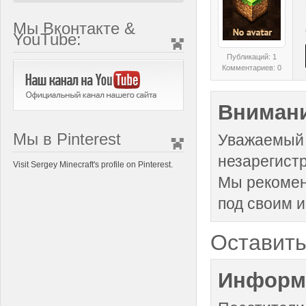
Мы Вконтакте &
YouTube:
Публикаций: 1
Комментариев: 0
Внимани
Мы в Pinterest
Уважаемый 
незарегист
Visit Sergey Minecraft's profile on Pinterest.
Мы рекоме
под своим 
Оставить
Информ