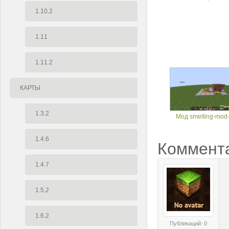
1.10.2
1.11
1.11.2
КАРТЫ
1.3.2
Мод smelting-mod-
1.4.6
Коммент
1.4.7
1.5.2
1.6.2
Публикаций: 0