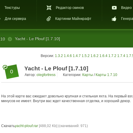
Текстуры
Редактор скинов
Видео
Для сервера
Картинки Майнкрафт
Генера
Yacht - Le Plouf [1.7.10]
.10
Версии:
1.3.2
1.4.6
1.4.7
1.5.2
1.6.2
1.6.4
1.7.2
1.7.4
1.7.
Yacht - Le Plouf [1.7.10]
0
Автор:
olegfortress
Категории:
Карты
/
Карты 1.7.10
На этой карте вас ожидает довольно крупная и стильная яхта. На первый взг
минусов не имеет. Внутри вас ждет качественная отделка, и хороший декор.
Скачать
yacht-plouf.rar
[488,02 Kb] (cкачиваний: 971)