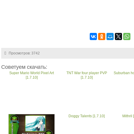
Просмотров: 3742
Советуем скачать:
Super Mario World Pixel Art
TNT War four player PVP
Suburban ho
[1.7.10]
[1.7.10]
Doggy Talents [1.7.10]
Mithril 