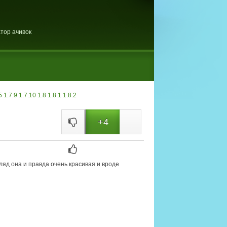
тор ачивок
5
1.7.9
1.7.10
1.8
1.8.1
1.8.2
+4
ляд она и правда очень красивая и вроде