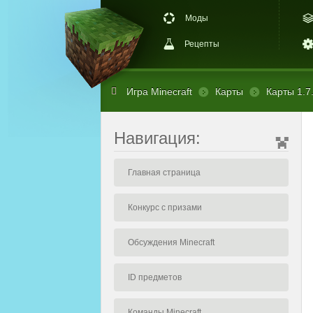
Моды
Рецепты
Игра Minecraft
Карты
Карты 1.7
Навигация:
Главная страница
Конкурс с призами
Обсуждения Minecraft
ID предметов
Команды Minecraft