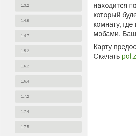
находится по
1.3.2
который буде
1.4.6
комнату, где
мобами. Ваша
1.4.7
Карту предо
1.5.2
Скачать
pol.
1.6.2
1.6.4
1.7.2
1.7.4
1.7.5