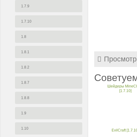
1.7.9
1.7.10
1.8
1.8.1
Просмотр
1.8.2
Советуем
1.8.7
Шейдеры MineCl
[1.7.10]
1.8.8
1.9
1.10
EvilCraft [1.7.1