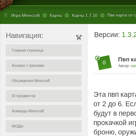
Пвп карта от c
Игра Minecraft
Карты
Карты 1.7.10
Версии:
1.3.
Навигация:
Главная страница
Пвп ка
0
Конкурс с призами
Автор:
ca
Обсуждения Minecraft
Эта пвп карт
ID предметов
от 2 до 6. Е
Команды Minecraft
будут в перв
прокачкой иг
МОДЫ
броню, оружи