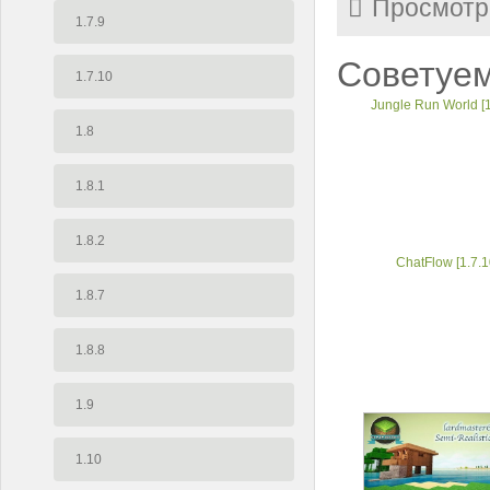
Просмотр
1.7.9
Советуем
1.7.10
Jungle Run World [1
1.8
1.8.1
1.8.2
ChatFlow [1.7.1
1.8.7
1.8.8
1.9
1.10