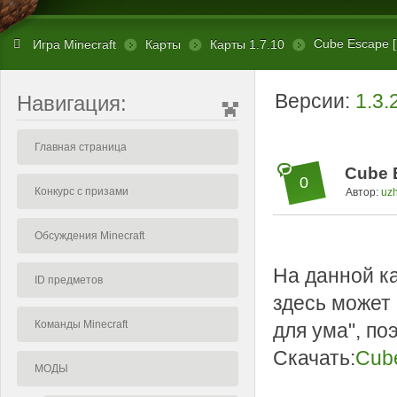
Cube Escape [
Игра Minecraft
Карты
Карты 1.7.10
Версии:
1.3.
Навигация:
Главная страница
Cube E
0
Конкурс с призами
Автор:
uz
Обсуждения Minecraft
На данной к
ID предметов
здесь может
Команды Minecraft
для ума", по
Скачать:
Cub
МОДЫ