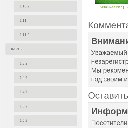
1.10.2
Semi-Realistic [1.
1.11
Коммент
1.11.2
Внимани
КАРТЫ
Уважаемый 
незарегист
1.3.2
Мы рекоме
под своим 
1.4.6
1.4.7
Оставить
1.5.2
Информ
1.6.2
Посетители