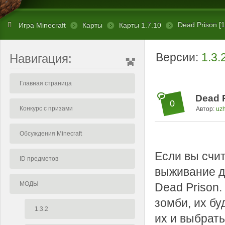
Dead Prison [1
Игра Minecraft
Карты
Карты 1.7.10
Версии:
1.3.
Навигация:
Главная страница
Dead P
0
Конкурс с призами
Автор:
uz
Обсуждения Minecraft
Если вы счит
ID предметов
выживание дл
МОДЫ
Dead Prison.
зомби, их бу
1.3.2
их и выбрат