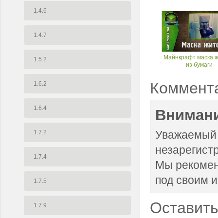
1.4.6
1.4.7
Майнкрафт маска 
1.5.2
из бумаги
Коммент
1.6.2
1.6.4
Внимани
Уважаемый 
1.7.2
незарегист
1.7.4
Мы рекоме
под своим 
1.7.5
Оставить
1.7.9