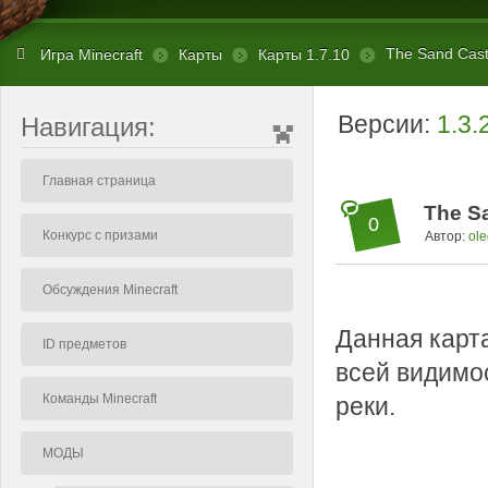
The Sand Castl
Игра Minecraft
Карты
Карты 1.7.10
Версии:
1.3.
Навигация:
Главная страница
The Sa
0
Конкурс с призами
Автор:
ole
Обсуждения Minecraft
Данная карта
ID предметов
всей видимос
Команды Minecraft
реки.
МОДЫ