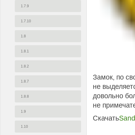
1.7.9
1.7.10
1.8
1.8.1
1.8.2
Замок, по св
1.8.7
не выделяетс
довольно бол
1.8.8
не примечат
1.9
Скачать
Sand
1.10