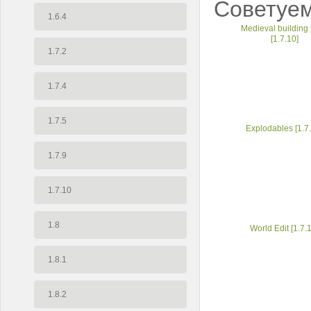
Советуем
1.6.4
Medieval building
[1.7.10]
1.7.2
1.7.4
1.7.5
Explodables [1.7
1.7.9
1.7.10
1.8
World Edit [1.7.
1.8.1
1.8.2