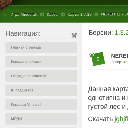
NEREIT [1.7.1
Игра Minecraft
Карты
Карты 1.7.10
Версии:
1.3.
Навигация:
Главная страница
NEREIT
0
Конкурс с призами
Автор:
ole
Обсуждения Minecraft
Данная карт
ID предметов
однотипна и 
Команды Minecraft
густой лес и
Скачать
jghjf
МОДЫ