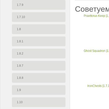
1.7.9
Советуем
Praettorus Keep [1.
1.7.10
1.8
1.8.1
Ghost Squadron [1.
1.8.2
1.8.7
1.8.8
IronChests [1.7.
1.9
1.10