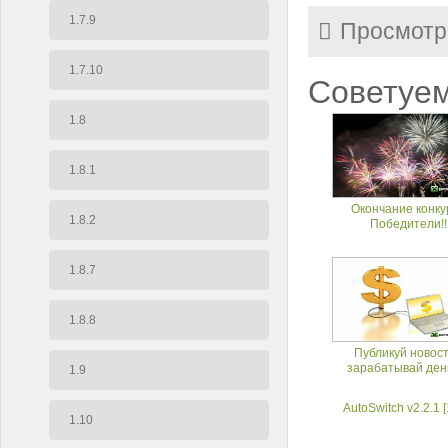
1.7.9
Просмотр
1.7.10
Советуем
1.8
1.8.1
Окончание конку
1.8.2
Победители!!
1.8.7
1.8.8
Публикуй новост
зарабатывай день
1.9
AutoSwitch v2.2.1 [
1.10