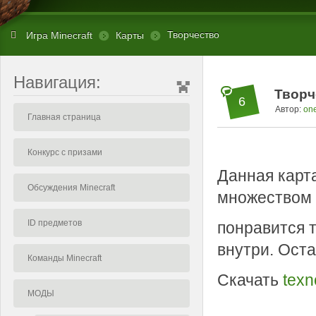
Творчество
Игра Minecraft
Карты
Навигация:
Творч
6
Автор:
one
Главная страница
Конкурс с призами
Данная карт
Обсуждения Minecraft
множеством 
ID предметов
понравится т
внутри. Оста
Команды Minecraft
Скачать
texn
МОДЫ