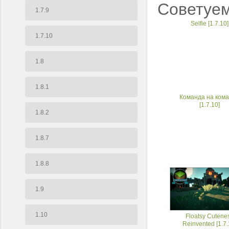
Советуем
1.7.9
Selfie [1.7.10]
1.7.10
1.8
1.8.1
Команда на ком
[1.7.10]
1.8.2
1.8.7
1.8.8
1.9
1.10
Floatsy Cutene
Reinvented [1.7.