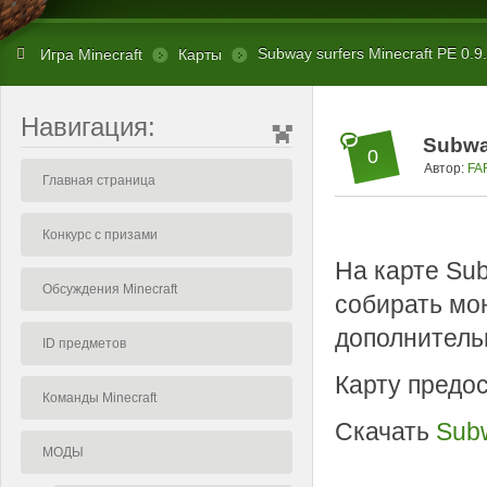
Subway surfers Minecraft PE 0.9
Игра Minecraft
Карты
Навигация:
Subway
0
Автор:
FA
Главная страница
Конкурс с призами
На карте Sub
Обсуждения Minecraft
собирать мон
дополнительн
ID предметов
Карту предо
Команды Minecraft
Скачать
Subw
МОДЫ