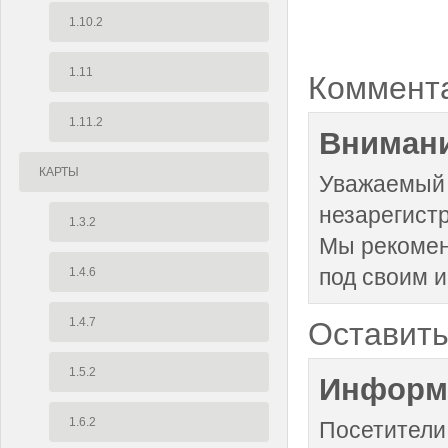
1.10.2
1.11
Коммент
1.11.2
Внимани
КАРТЫ
Уважаемый 
незарегист
1.3.2
Мы рекоме
под своим 
1.4.6
1.4.7
Оставить
1.5.2
Информ
1.6.2
Посетители