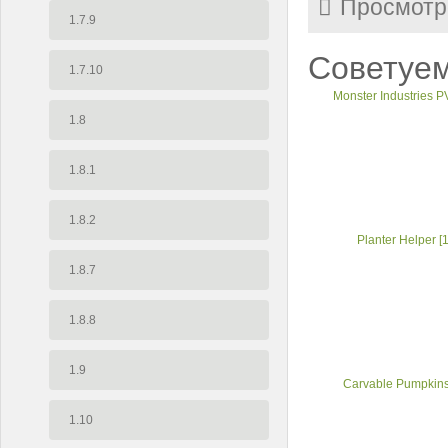
Просмотр
1.7.9
Советуем
1.7.10
Monster Industries PV
1.8
1.8.1
1.8.2
Planter Helper [1
1.8.7
1.8.8
1.9
Carvable Pumpkins 
1.10