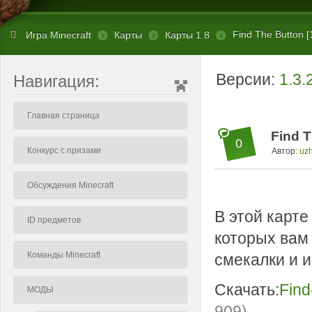
Find The Button [
Игра Minecraft
Карты
Карты 1.8
Версии:
1.3.
Навигация:
Главная страница
Find T
0
Конкурс с призами
Автор:
uz
Обсуждения Minecraft
В этой карте
ID предметов
которых вам 
Команды Minecraft
смекалки и и
Скачать:
Find
МОДЫ
909)