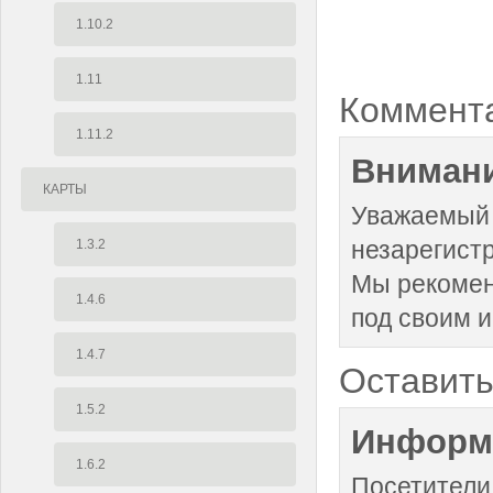
1.10.2
1.11
Коммент
1.11.2
Внимани
КАРТЫ
Уважаемый 
незарегист
1.3.2
Мы рекоме
1.4.6
под своим 
1.4.7
Оставить
1.5.2
Информ
1.6.2
Посетители