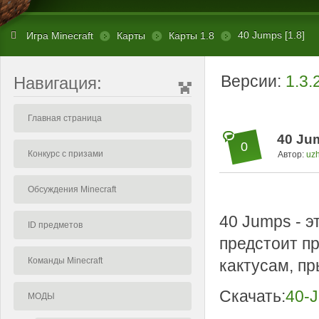
40 Jumps [1.8]
Игра Minecraft
Карты
Карты 1.8
Версии:
1.3.
Навигация:
Главная страница
40 Jum
0
Конкурс с призами
Автор:
uz
Обсуждения Minecraft
40 Jumps - э
ID предметов
предстоит п
Команды Minecraft
кактусам, пр
Скачать:
40-
МОДЫ