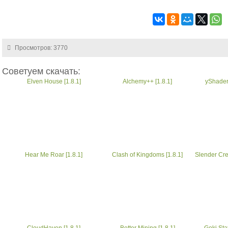
Просмотров: 3770
Советуем скачать:
Elven House [1.8.1]
Alchemy++ [1.8.1]
yShaders
Hear Me Roar [1.8.1]
Clash of Kingdoms [1.8.1]
Slender Cre
CloudHaven [1.8.1]
Better Mining [1.8.1]
Goki Stat