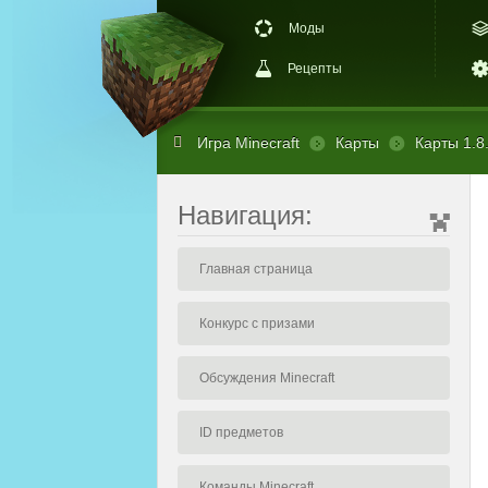
Моды
Рецепты
Игра Minecraft
Карты
Карты 1.8
Навигация:
Главная страница
Конкурс с призами
Обсуждения Minecraft
ID предметов
Команды Minecraft