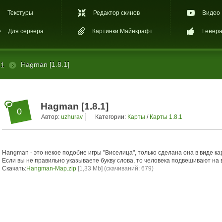
Текстуры
Редактор скинов
Видео
Для сервера
Картинки Майнкрафт
Генера
Hagman [1.8.1]
.1
Hagman [1.8.1]
0
Автор:
uzhurav
Категории:
Карты
/
Карты 1.8.1
Hangman - это некое подобие игры "Виселица", только сделана она в виде карт
Если вы не правильно указываете букву слова, то человека подвешивают на 
Скачать:
Hangman-Map.zip
[1,33 Mb] (cкачиваний: 679)