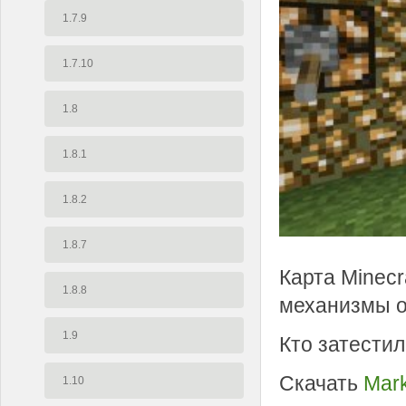
1.7.9
1.7.10
1.8
1.8.1
1.8.2
1.8.7
Карта Minecr
1.8.8
механизмы о
1.9
Кто затестил
Скачать
Mark
1.10