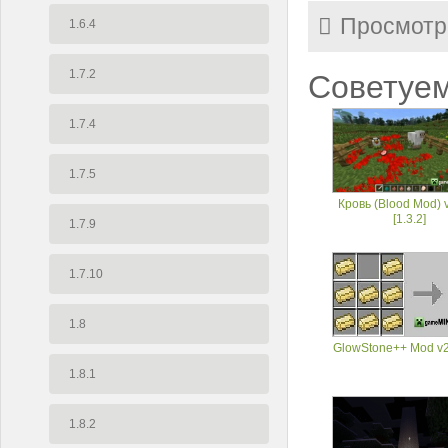
Просмотр
1.6.4
1.7.2
Советуем
1.7.4
1.7.5
Кровь (Blood Mod) v
[1.3.2]
1.7.9
1.7.10
1.8
GlowStone++ Mod v2 
1.8.1
1.8.2