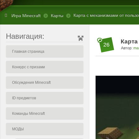
Карта с механизмами от польз
Игра Minecraft
Карты
Навигация:
Карта
26
Автор:
ma
Главная страница
Конкурс с призами
Обсуждения Minecraft
ID предметов
Команды Minecraft
МОДЫ