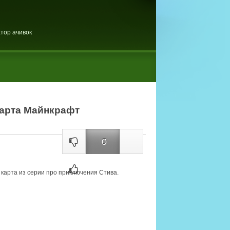
тор ачивок
карта Майнкрафт
0
карта из серии про приключения Стива.