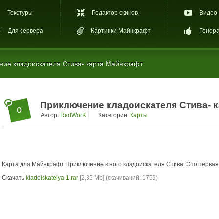
Текстуры
Редактор скинов
Видео
Для сервера
Картинки Майнкрафт
Генера
ие кладоискателя Стива- карта Майнкрафт
Приключение кладоискателя Стива- 
0
Автор:
RedWorK
Категории:
Карты
Карта для Майнкрафт Приключение юного кладоискателя Стива. Это первая 
Скачать
kladoiskatelya-1.rar
[2,35 Mb] (cкачиваний: 1759)