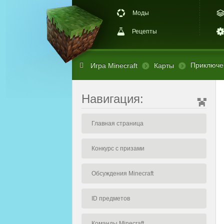
Моды
Рецепты
Приключен
Игра Minecraft
Карты
Навигация:
Главная страница
Конкурс с призами
Обсуждения Minecraft
ID предметов
Команды Minecraft