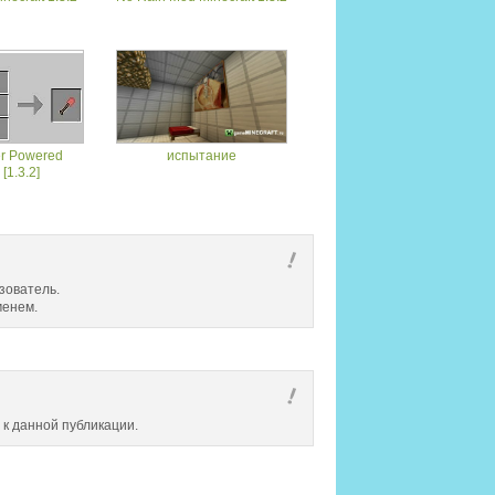
er Powered
испытание
[1.3.2]
зователь.
менем.
 к данной публикации.