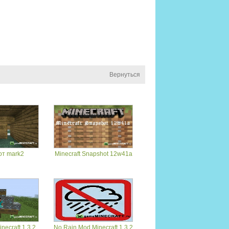
Вернуться
 от mark2
Minecraft Snapshot 12w41a
necraft 1.3.2
No Rain Mod Minecraft 1.3.2