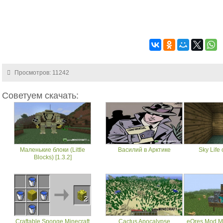
Просмотров: 11242
Советуем скачать:
Маленькие блоки (Little
Василий в Арктике
Sky Life
Blocks) [1.3.2]
Craftable Sponge Minecraft
Cactus Apocalypse
eOres Mod Mi