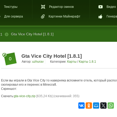
Текстуры
Редактор скинов
Видео
Для сервера
Картинки Майнкрафт
Генера
Gta Vice City Hotel [1.8.1]
.1
Gta Vice City Hotel [1.8.1]
0
Автор:
uzhurav
Категории:
Карты
/
Карты 1.8.1
Если вы играли в Gta Vice City то наверняка вспомните отель, который расп
скопировал его и перенес в Minecraft.
Скриншот:
Скачать:
gta-vice-city.zip
[635,24 Kb] (cкачиваний: 355)