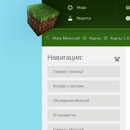
Моды
Рецепты
Игра Minecraft
Карты
Карты 1.8
Навигация:
Главная страница
Конкурс с призами
Обсуждения Minecraft
ID предметов
Команды Minecraft