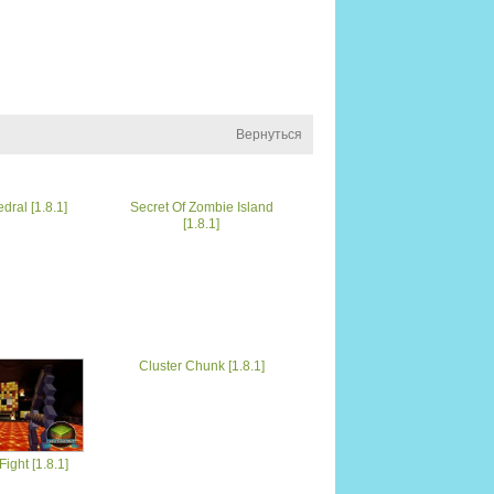
Вернуться
dral [1.8.1]
Secret Of Zombie Island
[1.8.1]
Cluster Chunk [1.8.1]
ight [1.8.1]